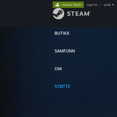
Installer Steam
logg inn
|
språk
BUTIKK
SAMFUNN
OM
STØTTE