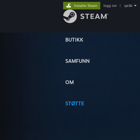
Installer Steam
logg inn
|
språk
BUTIKK
SAMFUNN
OM
STØTTE