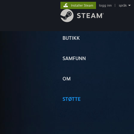
Installer Steam
logg inn
|
språk
BUTIKK
SAMFUNN
OM
STØTTE