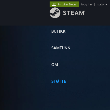
Installer Steam
logg inn
|
språk
BUTIKK
SAMFUNN
OM
STØTTE