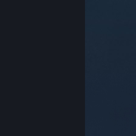
© Valve Corporation. Alle rettigheter reservert. Alle
varemerker tilhører sine respektive eiere i USA og
andre land.
Retningslinjer for personvern
|
Juridisk
|
Tilgjengelighet
|
Steams abonnementsavtale
|
Refusjoner
|
Informasjonskapsler