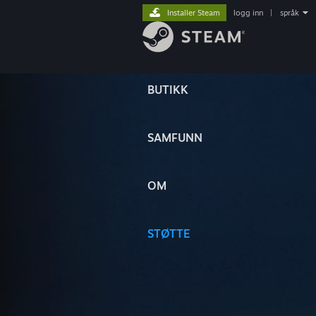
Installer Steam
logg inn
|
språk
BUTIKK
SAMFUNN
OM
STØTTE