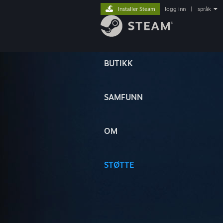
Installer Steam
logg inn
|
språk
BUTIKK
SAMFUNN
OM
STØTTE