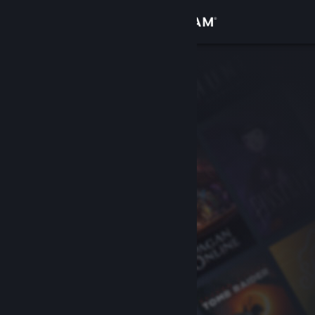
Zaloguj się
Sklep
Społeczność
Informacje
Wsparcie
Zmień język
Pobierz aplikację mobilną Steam
Wersja przeglądarkowa