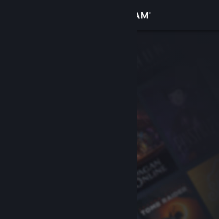
Conectează-te
Magazin
Comunitate
Despre
Asistență
Schimbă limba
Obține aplicația Steam pentru dispozitive mobile
Vezi site în versiunea pentru desktop