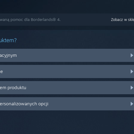
zowaną pomoc dla Borderlands® 4.
Zobacz w skl
duktem?
racyjnym
ce
zem produktu
personalizowanych opcji