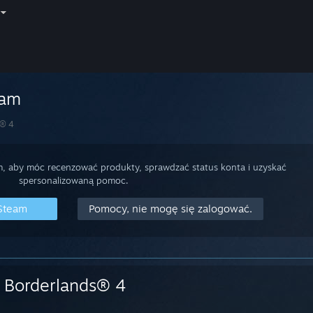
eam
s® 4
m, aby móc recenzować produkty, sprawdzać status konta i uzyskać
spersonalizowaną pomoc.
 Steam
Pomocy, nie mogę się zalogować.
Borderlands® 4