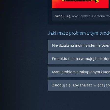
Zaloguj się
, aby uzyskać spersonali
Jaki masz problem z tym pro
Nie działa na moim systemie ope
Produktu nie ma w mojej bibliote
Mam problem z zakupionym kluc
Zaloguj się, aby znaleźć więcej s