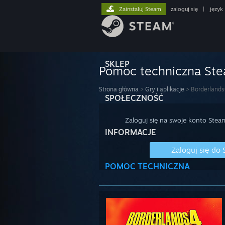
Zainstaluj Steam
zaloguj się
|
język
SKLEP
Pomoc techniczna St
Strona główna
>
Gry i aplikacje
>
Borderland
SPOŁECZNOŚĆ
Zaloguj się na swoje konto Stea
INFORMACJE
Zaloguj się do
POMOC TECHNICZNA