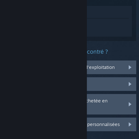
Voir dans le magasin
Connectez-vous
pour obtenir de l'aide
sur Borderlands® 4.
Quel est le type de problème rencontré ?
Ça ne marche pas sur mon système d'exploitation
Il n'est pas dans ma bibliothèque
J'ai des problèmes avec ma clé CD achetée en
magasin
Connectez-vous pour plus d'options personnalisées