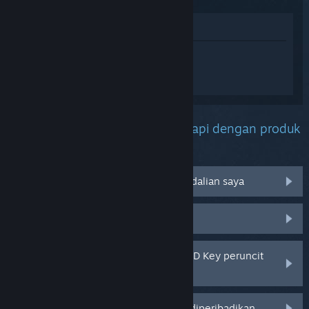
Lihat di Gedung
Daftar masuk
untuk mendapatkan
bantuan yang diperibadikan bagi
Borderlands® 4.
Apakah masalah yang anda hadapi dengan produk
ini?
Tidak berfungsi pada sistem pengendalian saya
Tiada dalam pustaka saya
Saya menghadapi masalah dengan CD Key peruncit
saya
Log masuk untuk pilihan yang lebih diperibadikan