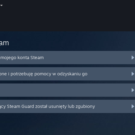
eam
o mojego konta Steam
ione i potrzebuję pomocy w odzyskaniu go
ący Steam Guard został usunięty lub zgubiony