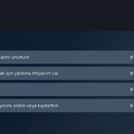
lasını unuttum
k için yardıma ihtiyacım var
yıcımı sildim veya kaybettim