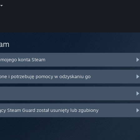
eam
o mojego konta Steam
ione i potrzebuję pomocy w odzyskaniu go
ący Steam Guard został usunięty lub zgubiony