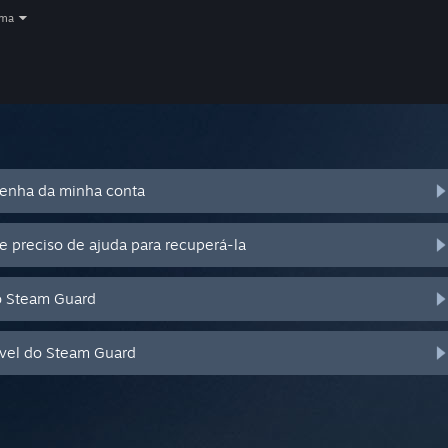
oma
senha da minha conta
e preciso de ajuda para recuperá-la
o Steam Guard
óvel do Steam Guard