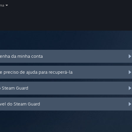
oma
senha da minha conta
e preciso de ajuda para recuperá-la
o Steam Guard
óvel do Steam Guard