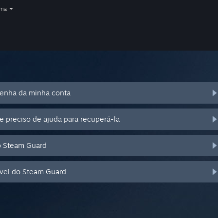
oma
senha da minha conta
e preciso de ajuda para recuperá-la
o Steam Guard
óvel do Steam Guard