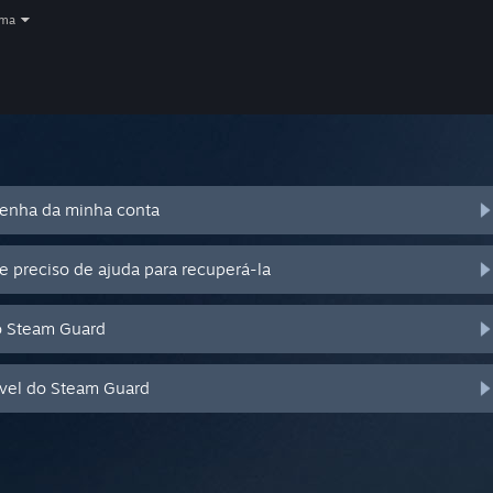
oma
senha da minha conta
e preciso de ajuda para recuperá-la
o Steam Guard
óvel do Steam Guard