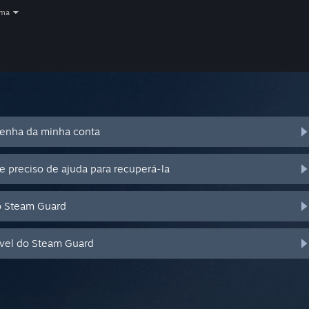
oma
senha da minha conta
e preciso de ajuda para recuperá-la
o Steam Guard
óvel do Steam Guard