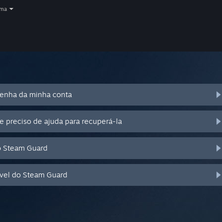
oma
senha da minha conta
e preciso de ajuda para recuperá-la
o Steam Guard
óvel do Steam Guard