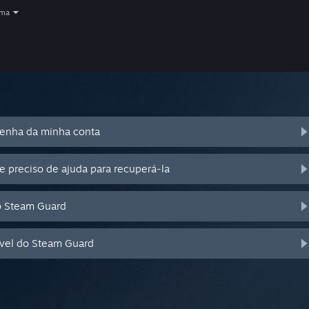
oma
senha da minha conta
e preciso de ajuda para recuperá-la
o Steam Guard
óvel do Steam Guard