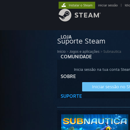
Instalar o Steam
iniciar sessão
|
Idi
LOJA
Suporte Steam
Início
>
Jogos e aplicações
>
Subnautica
COMUNIDADE
Inicia sessão na tua conta Stea
SOBRE
Iniciar sessão no 
SUPORTE