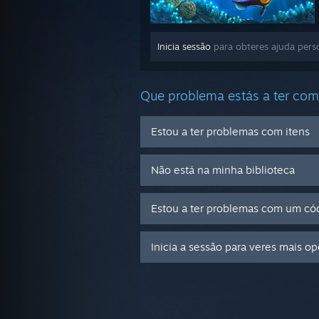
Inicia sessão
para obteres ajuda pers
Que problema estás a ter com
Estou a ter problemas com itens
Não está na minha biblioteca
Estou a ter problemas com um cód
Inicia a sessão para veres mais o