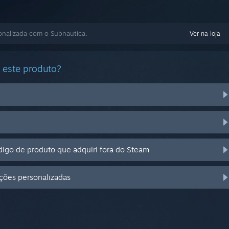
onalizada com o Subnautica.
Ver na loja
 este produto?
igo de produto que adquiri fora do Steam
pções personalizadas