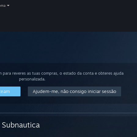
oma
m para reveres as tuas compras, o estado da conta e obteres ajuda
personalizada.
Steam
Ajudem-me, não consigo iniciar sessão
Subnautica