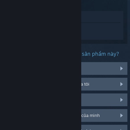
Xem trong cửa hàng
Đăng nhập
để nhận được hỗ trợ dành
riêng cho Subnautica.
Bạn đang gặp phải vấn đề gì với sản phẩm này?
Tôi đang gặp rắc rối với vật phẩm
Nó không chạy trên hệ điều hành của tôi
Nó không hiện trong thư viện của tôi
Tôi đang có vấn đề với mã CD bán lẻ của mình