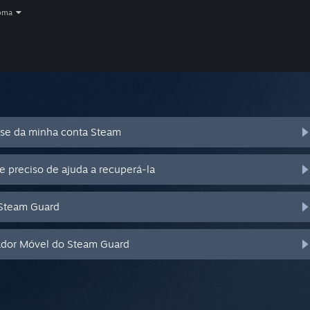
oma
se da minha conta Steam
e preciso de ajuda a recuperá-la
 Steam Guard
cador Móvel do Steam Guard