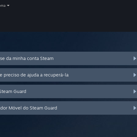
oma
se da minha conta Steam
e preciso de ajuda a recuperá-la
 Steam Guard
cador Móvel do Steam Guard