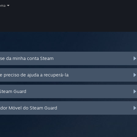
oma
se da minha conta Steam
e preciso de ajuda a recuperá-la
 Steam Guard
cador Móvel do Steam Guard