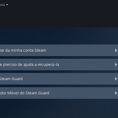
oma
se da minha conta Steam
e preciso de ajuda a recuperá-la
 Steam Guard
cador Móvel do Steam Guard