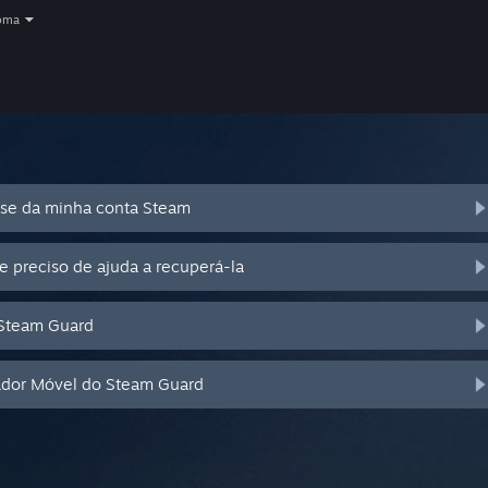
oma
se da minha conta Steam
e preciso de ajuda a recuperá-la
 Steam Guard
cador Móvel do Steam Guard