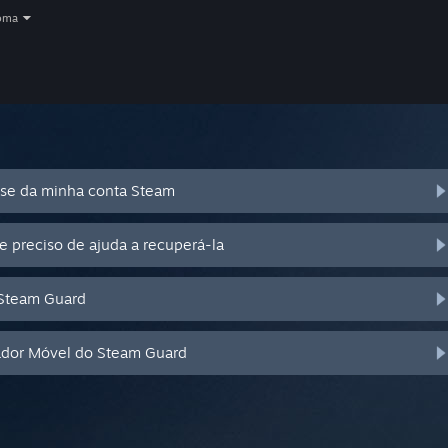
oma
se da minha conta Steam
e preciso de ajuda a recuperá-la
 Steam Guard
cador Móvel do Steam Guard