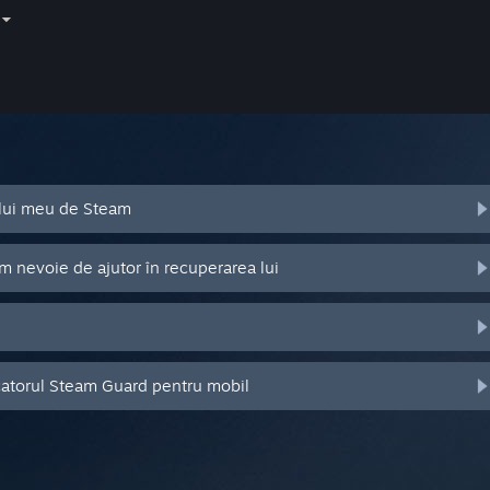
ului meu de Steam
m nevoie de ajutor în recuperarea lui
catorul Steam Guard pentru mobil