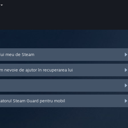
ului meu de Steam
m nevoie de ajutor în recuperarea lui
catorul Steam Guard pentru mobil