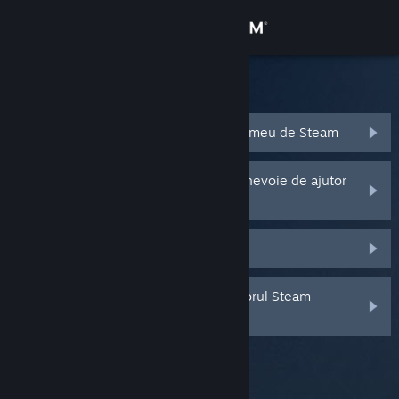
Conectează-te
Magazin
Asistența Steam
Comunitate
Am uitat numele sau parola contului meu de Steam
Despre
Contul meu Steam a fost furat și am nevoie de ajutor
în recuperarea lui
Asistență
Nu primesc un cod Steam Guard
Schimbă limba
Am șters sau am pierdut autentificatorul Steam
Obține aplicația Steam pentru dispozitive mobile
Guard pentru mobil
Vezi site în versiunea pentru desktop