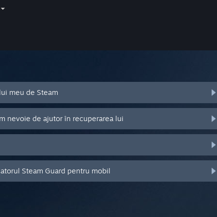
ului meu de Steam
m nevoie de ajutor în recuperarea lui
catorul Steam Guard pentru mobil