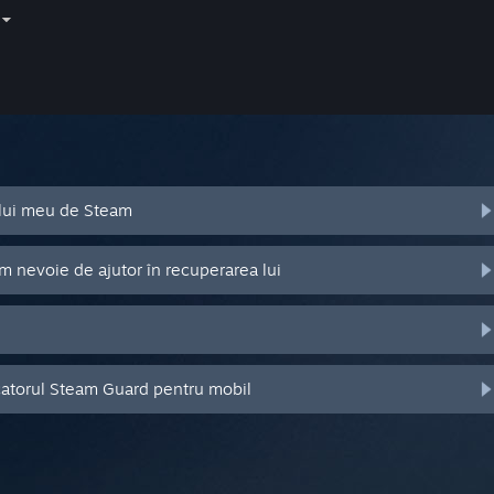
ului meu de Steam
m nevoie de ajutor în recuperarea lui
catorul Steam Guard pentru mobil