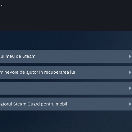
ului meu de Steam
m nevoie de ajutor în recuperarea lui
catorul Steam Guard pentru mobil