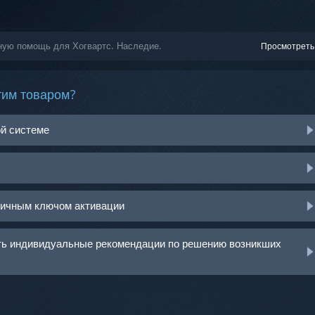
ную помощь для Хогвартс. Наследие.
Просмотреть
тим товаром?
ой системе
ничным ключом активации
ить индивидуальные рекомендации по решению возникших