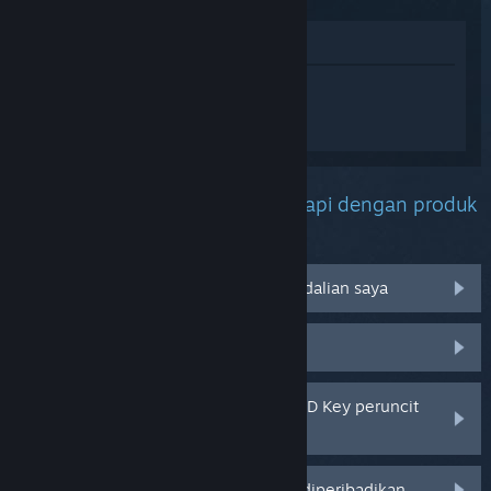
Lihat di Gedung
Daftar masuk
untuk mendapatkan
bantuan yang diperibadikan bagi
Hogwarts Legacy.
Apakah masalah yang anda hadapi dengan produk
ini?
Tidak berfungsi pada sistem pengendalian saya
Tiada dalam pustaka saya
Saya menghadapi masalah dengan CD Key peruncit
saya
Log masuk untuk pilihan yang lebih diperibadikan