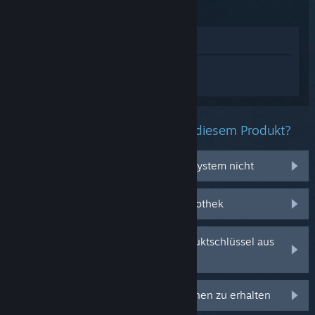
Im Shop anzeigen
Melden Sie sich an
, um personalisierte
Hilfe für Hogwarts Legacy zu erhalten.
Welche Probleme haben Sie mit diesem Produkt?
Es funktioniert auf meinem Betriebssystem nicht
Es befindet sich nicht in meiner Bibliothek
Ich habe Probleme mit meinem Produktschlüssel aus
dem Einzelhandel
Anmelden, um personalisierte Optionen zu erhalten