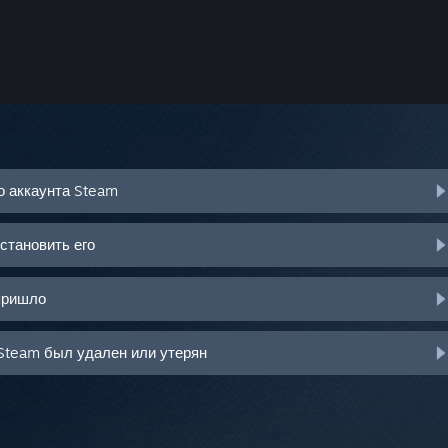
о аккаунта Steam
становить его
пришло
Steam был удален или утерян