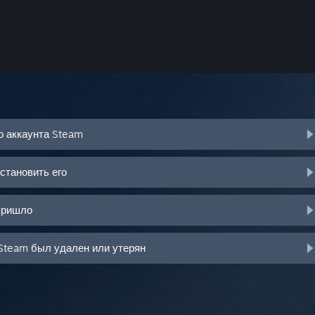
о аккаунта Steam
становить его
пришло
Steam был удален или утерян