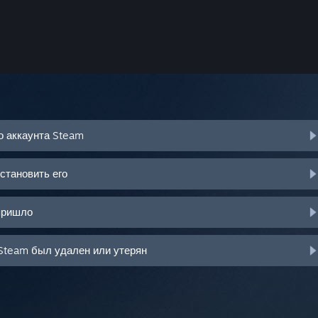
о аккаунта Steam
становить его
пришло
Steam был удален или утерян