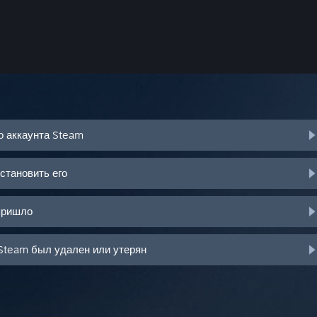
о аккаунта Steam
становить его
пришло
Steam был удален или утерян