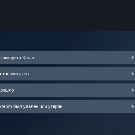
о аккаунта Steam
становить его
пришло
Steam был удален или утерян