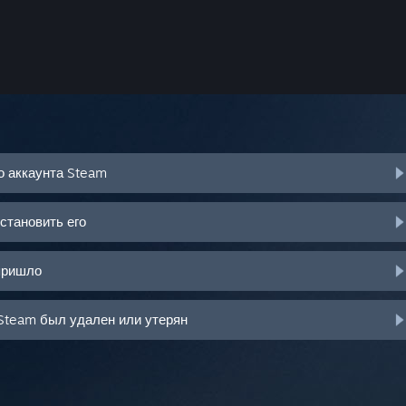
о аккаунта Steam
становить его
пришло
Steam был удален или утерян