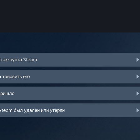
о аккаунта Steam
становить его
пришло
Steam был удален или утерян