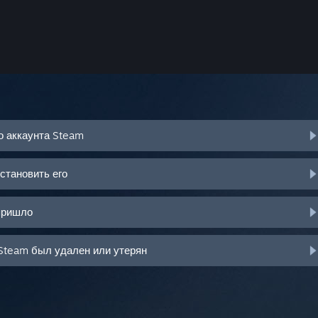
о аккаунта Steam
становить его
пришло
Steam был удален или утерян