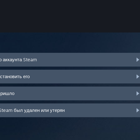
о аккаунта Steam
становить его
пришло
Steam был удален или утерян