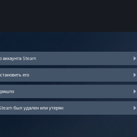
о аккаунта Steam
становить его
пришло
Steam был удален или утерян