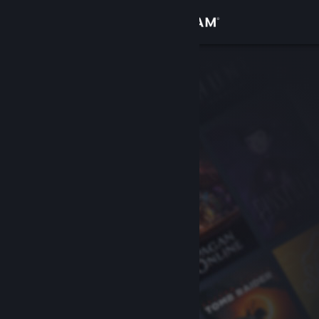
Войти
Магазин
Сообщество
Информация
Поддержка
Изменить язык
Скачать мобильное приложение Steam
Полная версия